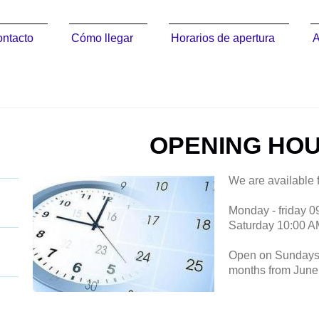
ntacto
Cómo llegar
Horarios de apertura
A
Mallorca
OPENING HO
We are available f
Monday - friday 0
Saturday 10:00 A
Open on Sundays
months from June